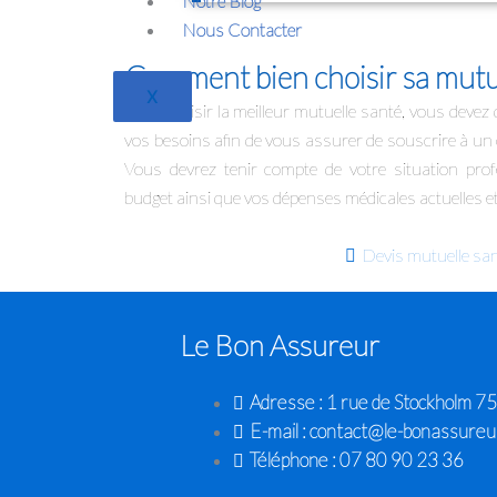
Notre Blog
Nous Contacter
Comment bien choisir sa mutue
X
Pour choisir la meilleur mutuelle santé, vous devez
vos besoins afin de vous assurer de souscrire à un 
Vous devrez tenir compte de votre situation profes
budget ainsi que vos dépenses médicales actuelles et
Devis mutuelle sa
Le Bon Assureur
Adresse : 1 rue de Stockholm 7
E-mail : contact@le-bonassureur
Téléphone : 07 80 90 23 36