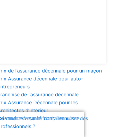
rix de l’assurance décennale pour un maçon
rix Assurance décennale pour auto-
entrepreneurs
ranchise de l’assurance décennale
rix Assurance Décennale pour les
rchitectes d’Intérieur
vis mutuelle santé frontalier suisse
omment s'inscrire dans l'annuaire des
rofessionnels ?