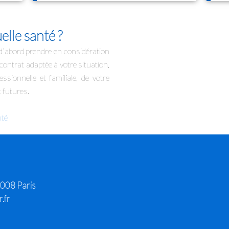
lle santé ?
 d`abord prendre en considération
contrat adaptée à votre situation.
sionnelle et familiale, de votre
 futures.
nté
5008 Paris
.fr