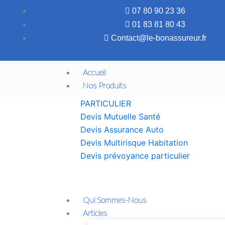
Aller
07 80 90 23 36
au
01 83 81 80 43
contenu
Contact@le-bonassureur.fr
Accueil
Nos Produits
PARTICULIER
Devis Mutuelle Santé
Devis Assurance Auto
Devis Multirisque Habitation
Devis prévoyance particulier
Qui Sommes-Nous
Articles