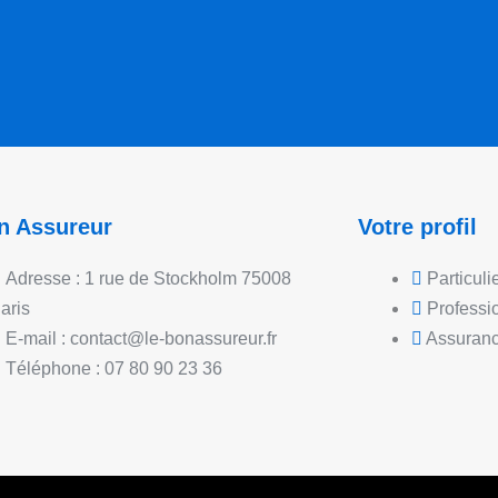
n Assureur
Votre profil
Adresse : 1 rue de Stockholm 75008
Particuli
aris
Professi
E-mail : contact@le-bonassureur.fr
Assuranc
Téléphone : 07 80 90 23 36