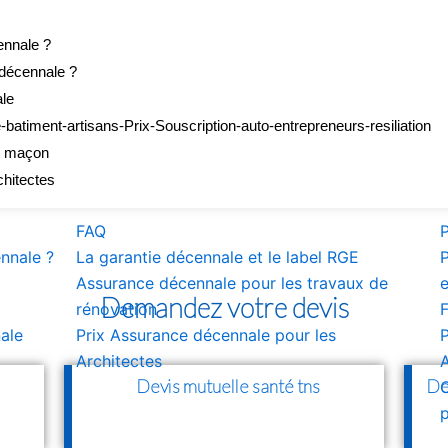
ennale ?
décennale ?
le
atiment-artisans-Prix-Souscription-auto-entrepreneurs-resiliation
un maçon
chitectes
FAQ
P
ennale ?
La garantie décennale et le label RGE
P
Assurance décennale pour les travaux de
Demandez votre devis
rénovation
F
ale
Prix Assurance décennale pour les
P
Architectes
A
Devis mutuelle santé tns
De
C
p